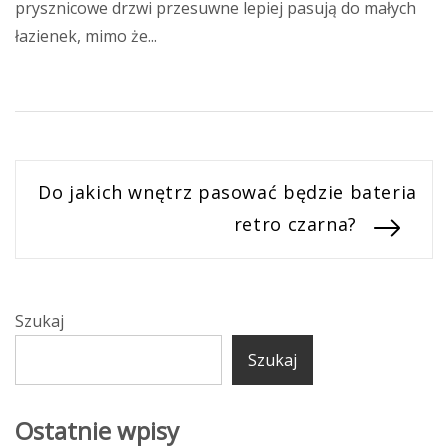
prysznicowe drzwi przesuwne lepiej pasują do małych
łazienek, mimo że...
Nawigacja
Next
Do jakich wnętrz pasować będzie bateria
post:
retro czarna?
wpisu
Szukaj
Szukaj
Ostatnie wpisy